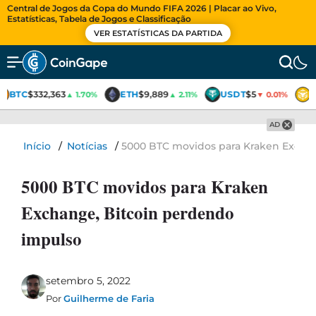
Central de Jogos da Copa do Mundo FIFA 2026 | Placar ao Vivo,
Estatísticas, Tabela de Jogos e Classificação
VER ESTATÍSTICAS DA PARTIDA
BTC
$332,363
ETH
$9,889
USDT
$5
▲ 1.70%
▲ 2.11%
▼ 0.01%
AD
Início
/
Notícias
/
5000 BTC movidos para Kraken Excha
5000 BTC movidos para Kraken
Exchange, Bitcoin perdendo
impulso
setembro 5, 2022
Por
Guilherme de Faria