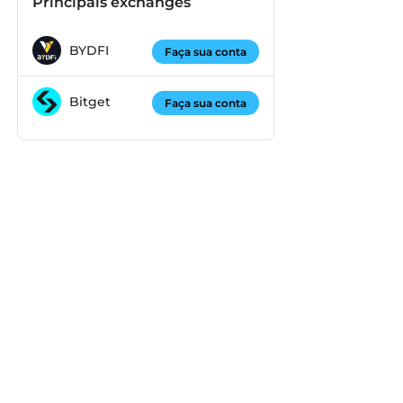
Principais exchanges
BYDFI
Faça sua conta
Bitget
Faça sua conta