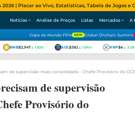
026 | Placar ao Vivo, Estatísticas, Tabela de Jogos e C
Notícias
Análise de Preços
Listas
Mercados
A 
Copa do Mundo FIFA
Global Onchain Summit
NEW
BNB
$2,947
SOL
$382
XRP
$6
▲ 1.02%
▲ 1.04%
▲ 3.03%
sam de supervisão mais consolidada – Chefe Provisório do OC
precisam de supervisão
Chefe Provisório do