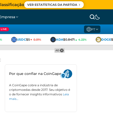
lassificação
VER ESTATÍSTICAS DA PARTIDA
Empresa
PT
LIVE
USDC
$5
ADA
$0.8471
DOGE
$0
▼ 0.01%
▲ 4.22%
AD
C
Por que confiar na CoinGape
A CoinGape cobre a indústria de
criptomoedas desde 2017. Seu objetivo é
o de fornecer insights informativos
Leia
mais…