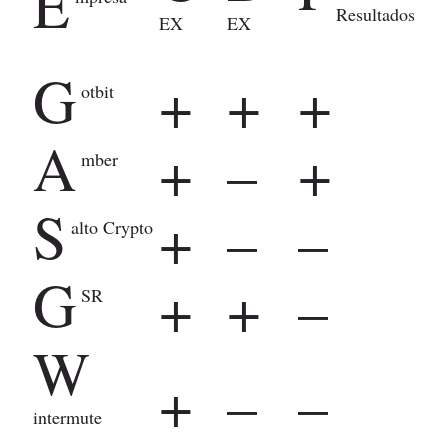
E
Resultados
EX
EX
G
+
+
+
otbit
A
+
–
+
mber
S
+
–
–
alto Crypto
G
+
+
–
SR
W
+
–
–
intermute