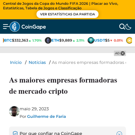
Central de Jogos da Copa do Mundo FIFA 2026 | Placar ao Vivo,
Estatísticas, Tabela de Jogos e Classificação
VER ESTATÍSTICAS DA PARTIDA
BTC
$332,363
ETH
$9,889
USDT
$5
B
▲ 1.70%
▲ 2.11%
▼ 0.01%
AD
Início
/
Notícias
/
As maiores empresas formadoras de 
As maiores empresas formadoras
de mercado cripto
maio 29, 2023
Por
Guilherme de Faria
Por que confiar na CoinGape