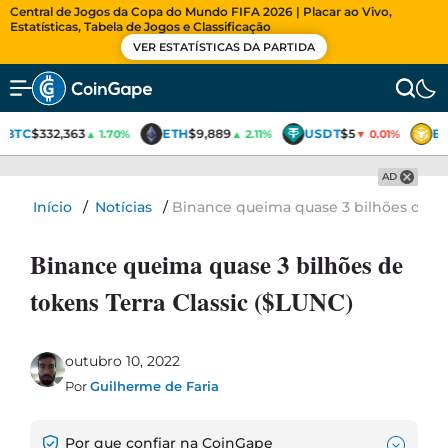
Central de Jogos da Copa do Mundo FIFA 2026 | Placar ao Vivo,
Estatísticas, Tabela de Jogos e Classificação
VER ESTATÍSTICAS DA PARTIDA
BTC
$332,363
ETH
$9,889
USDT
$5
B
▲ 1.70%
▲ 2.11%
▼ 0.01%
AD
Início
/
Notícias
/
Binance queima quase 3 bilhões de to
Binance queima quase 3 bilhões de
tokens Terra Classic ($LUNC)
outubro 10, 2022
Por
Guilherme de Faria
Por que confiar na CoinGape