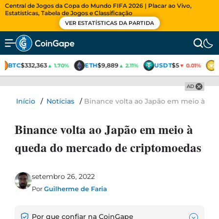
Central de Jogos da Copa do Mundo FIFA 2026 | Placar ao Vivo,
Estatísticas, Tabela de Jogos e Classificação
VER ESTATÍSTICAS DA PARTIDA
BTC
$332,363
ETH
$9,889
USDT
$5
▲ 1.70%
▲ 2.11%
▼ 0.01%
AD
Início
/
Notícias
/
Binance volta ao Japão em meio à q
Binance volta ao Japão em meio à
queda do mercado de criptomoedas
setembro 26, 2022
Por
Guilherme de Faria
Por que confiar na CoinGape