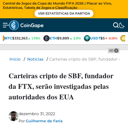
Central de Jogos da Copa do Mundo FIFA 2026 | Placar ao Vivo,
Estatísticas, Tabela de Jogos e Classificação
VER ESTATÍSTICAS DA PARTIDA
BTC
$332,363
ETH
$9,889
USDT
$5
▲ 1.70%
▲ 2.11%
▼ 0.01%
AD
Início
/
Notícias
/
Carteiras cripto de SBF, fundador da 
Carteiras cripto de SBF, fundador
da FTX, serão investigadas pelas
autoridades dos EUA
dezembro 31, 2022
Por
Guilherme de Faria