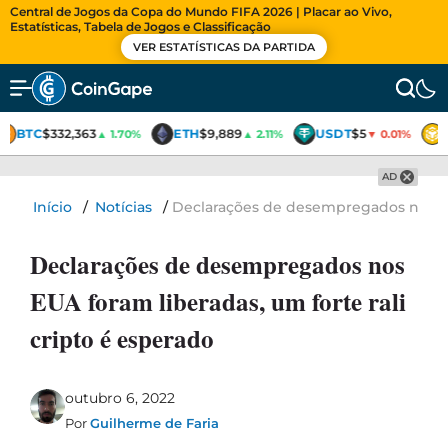
Central de Jogos da Copa do Mundo FIFA 2026 | Placar ao Vivo,
Estatísticas, Tabela de Jogos e Classificação
VER ESTATÍSTICAS DA PARTIDA
BTC
$332,363
ETH
$9,889
USDT
$5
▲ 1.70%
▲ 2.11%
▼ 0.01%
AD
Início
/
Notícias
/
Declarações de desempregados nos EUA
Declarações de desempregados nos
EUA foram liberadas, um forte rali
cripto é esperado
outubro 6, 2022
Por
Guilherme de Faria