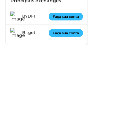
Principais exchanges
BYDFI
Faça sua conta
Bitget
Faça sua conta