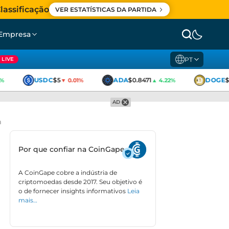
lassificação
VER ESTATÍSTICAS DA PARTIDA
Empresa
PT
LIVE
USDC
$5
ADA
$0.8471
DOGE
$0
▼ 0.01%
▲ 4.22%
AD
m
Por que confiar na CoinGape
A CoinGape cobre a indústria de
criptomoedas desde 2017. Seu objetivo é
o de fornecer insights informativos
Leia
mais…