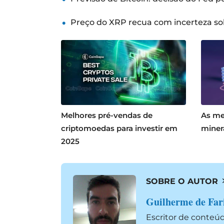
Preço do XRP recua com incerteza so
Melhores pré-vendas de
As me
criptomoedas para investir em
miner
2025
SOBRE O AUTOR
Guilherme de Far
Escritor de conteú