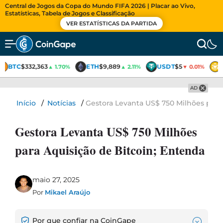
Central de Jogos da Copa do Mundo FIFA 2026 | Placar ao Vivo,
Estatísticas, Tabela de Jogos e Classificação
VER ESTATÍSTICAS DA PARTIDA
BTC
$332,363
ETH
$9,889
USDT
$5
▲ 1.70%
▲ 2.11%
▼ 0.01%
AD
Início
/
Notícias
/
Gestora Levanta US$ 750 Milhões para
Gestora Levanta US$ 750 Milhões
para Aquisição de Bitcoin; Entenda
maio 27, 2025
Por
Mikael Araújo
Por que confiar na CoinGape