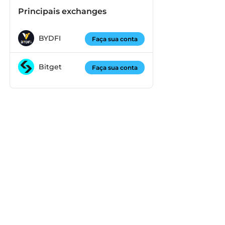
Principais exchanges
BYDFI
Faça sua conta
Bitget
Faça sua conta