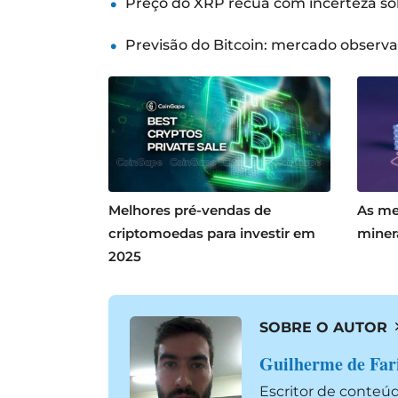
Preço do XRP recua com incerteza so
Previsão do Bitcoin: mercado observ
Melhores pré-vendas de
As me
criptomoedas para investir em
miner
2025
SOBRE O AUTOR
Guilherme de Far
Escritor de conteú