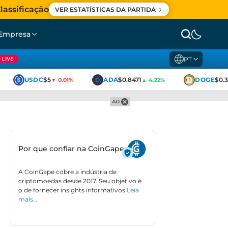
lassificação
VER ESTATÍSTICAS DA PARTIDA
Empresa
PT
LIVE
USDC
$5
ADA
$0.8471
DOGE
$0.36
▼ 0.01%
▲ 4.22%
AD
Por que confiar na CoinGape
A CoinGape cobre a indústria de
criptomoedas desde 2017. Seu objetivo é
o de fornecer insights informativos
Leia
mais…