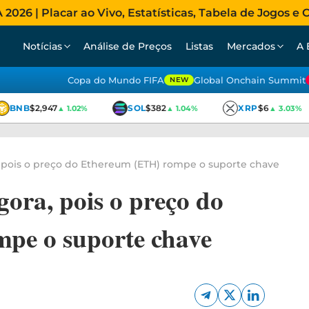
026 | Placar ao Vivo, Estatísticas, Tabela de Jogos e C
Notícias
Análise de Preços
Listas
Mercados
A 
Copa do Mundo FIFA
Global Onchain Summit
NEW
BNB
$2,947
SOL
$382
XRP
$6
▲ 1.02%
▲ 1.04%
▲ 3.03%
ra, pois o preço do Ethereum (ETH) rompe o suporte chave
agora, pois o preço do
pe o suporte chave