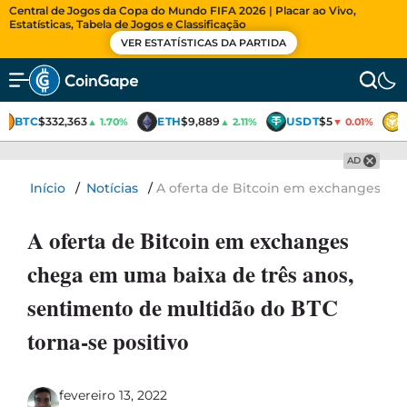
Central de Jogos da Copa do Mundo FIFA 2026 | Placar ao Vivo,
Estatísticas, Tabela de Jogos e Classificação
VER ESTATÍSTICAS DA PARTIDA
BTC
$332,363
ETH
$9,889
USDT
$5
▲ 1.70%
▲ 2.11%
▼ 0.01%
AD
Início
/
Notícias
/
A oferta de Bitcoin em exchanges che
A oferta de Bitcoin em exchanges
chega em uma baixa de três anos,
sentimento de multidão do BTC
torna-se positivo
fevereiro 13, 2022