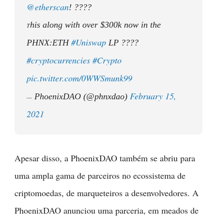
@etherscan
! ????
his along with over $300k now in the
T
#Uniswap
PHNX:ETH
LP ????
#cryptocurrencies
#Crypto
pic.twitter.com/0WWSmunk99
February 15,
PhoenixDAO (@phnxdao)
—
2021
Apesar disso, a PhoenixDAO também se abriu para
uma ampla gama de parceiros no ecossistema de
criptomoedas, de marqueteiros a desenvolvedores. A
PhoenixDAO anunciou uma parceria, em meados de