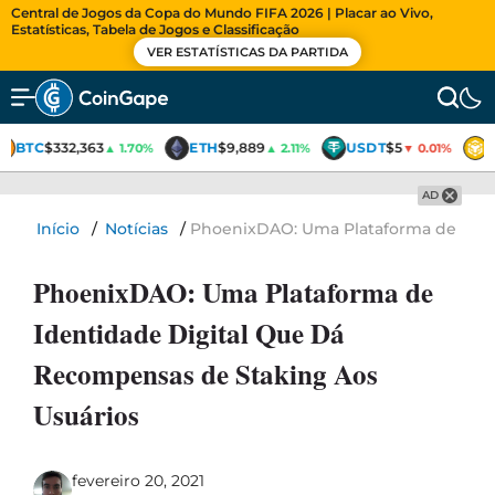
Central de Jogos da Copa do Mundo FIFA 2026 | Placar ao Vivo,
Estatísticas, Tabela de Jogos e Classificação
VER ESTATÍSTICAS DA PARTIDA
BTC
$332,363
ETH
$9,889
USDT
$5
▲ 1.70%
▲ 2.11%
▼ 0.01%
AD
Início
/
Notícias
/
PhoenixDAO: Uma Plataforma de Iden
PhoenixDAO: Uma Plataforma de
Identidade Digital Que Dá
Recompensas de Staking Aos
Usuários
fevereiro 20, 2021