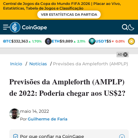
Central de Jogos da Copa do Mundo FIFA 2026 | Placar ao Vivo,
Estatísticas, Tabela de Jogos e Classificação
VER ESTATÍSTICAS DA PARTIDA
BTC
$332,363
ETH
$9,889
USDT
$5
B
▲ 1.70%
▲ 2.11%
▼ 0.01%
AD
Início
/
Notícias
/
Previsões da Ampleforth (AMPLP) de 
Previsões da Ampleforth (AMPLP)
de 2022: Poderia chegar aos US$2?
maio 14, 2022
Por
Guilherme de Faria
Por que confiar na CoinGape