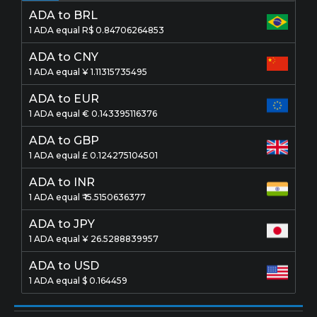
ADA to BRL
1 ADA equal R$ 0.84706264853
ADA to CNY
1 ADA equal ¥ 1.11315735495
ADA to EUR
1 ADA equal € 0.143395116376
ADA to GBP
1 ADA equal £ 0.124275104501
ADA to INR
1 ADA equal ₹ 15.5150636377
ADA to JPY
1 ADA equal ¥ 26.5288839957
ADA to USD
1 ADA equal $ 0.164459