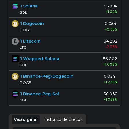
1 Solana
55.994
+1.04%
SOL
1 Dogecoin
0.054
+0.95%
DOGE
1 Litecoin
34.292
-2.113%
LTC
1 Wrapped-Solana
56.002
+1.008%
SOL
1 Binance-Peg-Dogecoin
0.054
+1.239%
DOGE
1 Binance-Peg-Sol
56.032
+1.069%
SOL
Visão geral
Histórico de preços