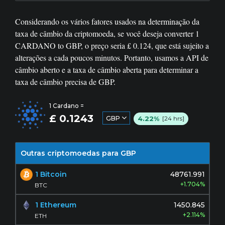
Considerando os vários fatores usados ​​na determinação da
taxa de câmbio da criptomoeda, se você deseja converter
1
CARDANO to GBP, o preço seria £
0.124
, que está sujeito a
alterações a cada poucos minutos. Portanto, usamos a API de
câmbio aberto e a taxa de câmbio aberta para determinar a
taxa de câmbio precisa de GBP.
1 Cardano =
£ 0.1243
4.22%
GBP
[24 hrs]
Outras criptomoedas para GBP
1 Bitcoin
48761.991
+1.704%
BTC
1 Ethereum
1450.845
+2.114%
ETH