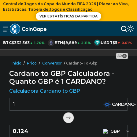
Central de Jogos da Copa do Mundo FIFA 2026 | Placar ao Vivo,
Estatísticas, Tabela de Jogos e Classificação
VER ESTATÍSTICAS DA PARTIDA
BTC
$332,363
ETH
$9,889
USDT
$5
▲ 1.70%
▲ 2.11%
▼ 0.01%
AD
Início
/
Prico
/
Conversor
/
Cardano-To-Gbp
Cardano to GBP Calculadora -
Quanto GBP é
1
CARDANO?
Calculadora Cardano to GBP
CARDANO
GBP