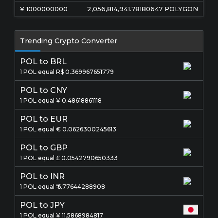
¥
1000000000
2,056,814,941.78180647
POLYGON
Trending Crypto Converter
POL to BRL
1 POL equal R$ 0.369967651779
POL to CNY
1 POL equal ¥ 0.48618861118
POL to EUR
1 POL equal € 0.0626300245613
POL to GBP
1 POL equal £ 0.0542790650333
POL to INR
1 POL equal ₹ 6.77644288908
POL to JPY
1 POL equal ¥ 11.5868984817