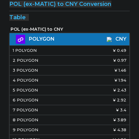
POL (ex-MATIC) to CNY Conversion
Table
POLYGON
CNY
1
POLYGON
¥
0.49
2
POLYGON
¥
0.97
3
POLYGON
¥
1.46
4
POLYGON
¥
1.94
5
POLYGON
¥
2.43
6
POLYGON
¥
2.92
7
POLYGON
¥
3.4
8
POLYGON
¥
3.89
9
POLYGON
¥
4.38