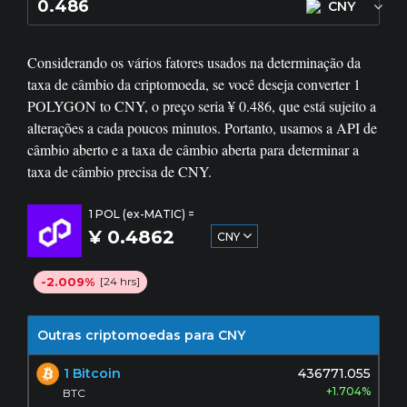
CNY
Considerando os vários fatores usados ​​na determinação da
taxa de câmbio da criptomoeda, se você deseja converter
1
POLYGON to CNY, o preço seria ¥
0.486
, que está sujeito a
alterações a cada poucos minutos. Portanto, usamos a API de
câmbio aberto e a taxa de câmbio aberta para determinar a
taxa de câmbio precisa de CNY.
1 POL (ex-MATIC) =
¥ 0.4862
CNY
-2.009%
[24 hrs]
Outras criptomoedas para CNY
1 Bitcoin
436771.055
+1.704%
BTC