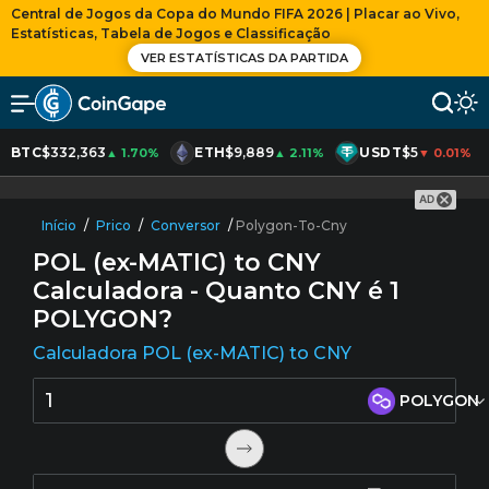
Central de Jogos da Copa do Mundo FIFA 2026 | Placar ao Vivo,
Estatísticas, Tabela de Jogos e Classificação
VER ESTATÍSTICAS DA PARTIDA
BTC
$332,363
ETH
$9,889
USDT
$5
▲ 1.70%
▲ 2.11%
▼ 0.01%
AD
Início
/
Prico
/
Conversor
/
Polygon-To-Cny
POL (ex-MATIC) to CNY
Calculadora - Quanto CNY é
1
POLYGON?
Calculadora POL (ex-MATIC) to CNY
POLYGON