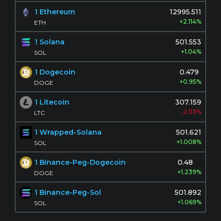
1 Ethereum
12995.511
+2.114%
ETH
1 Solana
501.553
+1.04%
SOL
1 Dogecoin
0.479
+0.95%
DOGE
1 Litecoin
307.159
-2.113%
LTC
1 Wrapped-Solana
501.621
+1.008%
SOL
1 Binance-Peg-Dogecoin
0.48
+1.239%
DOGE
1 Binance-Peg-Sol
501.892
+1.069%
SOL