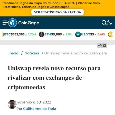
Central de Jogos da Copa do Mundo FIFA 2026 | Placar ao Vivo,
Estatísticas, Tabela de Jogos e Classificação
VER ESTATÍSTICAS DA PARTIDA
BTC
$332,363
ETH
$9,889
USDT
$5
▲ 1.70%
▲ 2.11%
▼ 0.01%
AD
Início
/
Notícias
/
Uniswap revela novo recurso para riv
Uniswap revela novo recurso para
rivalizar com exchanges de
criptomoedas
novembro 30, 2022
Por
Guilherme de Faria