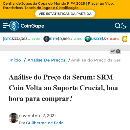
Central de Jogos da Copa do Mundo FIFA 2026 | Placar ao Vivo,
Estatísticas, Tabela de Jogos e Classificação
VER ESTATÍSTICAS DA PARTIDA
BTC
$332,363
ETH
$9,889
USDT
$5
▲ 1.70%
▲ 2.11%
▼ 0.01%
AD
Início
/
Análise De Preços
/
Análise do Preço da Serum: 
Análise do Preço da Serum: SRM
Coin Volta ao Suporte Crucial, boa
hora para comprar?
novembro 12, 2021
Por
Guilherme de Faria