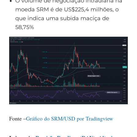
O volume de negociação intradiária na
moeda SRM é de US$225,4 milhões, o
que indica uma subida maciça de
58,75%
Fonte –
Gráfico do SRM/USD por Tradingview