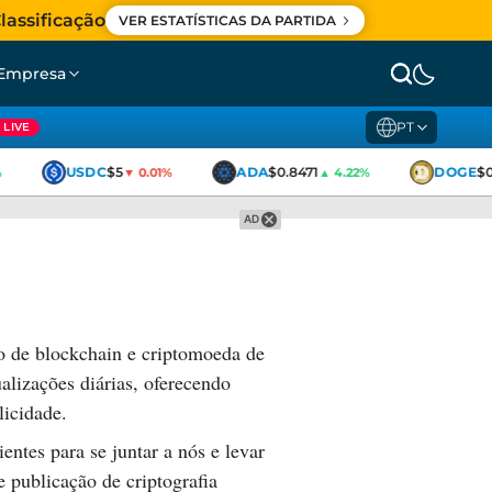
lassificação
VER ESTATÍSTICAS DA PARTIDA
Empresa
PT
LIVE
USDC
$5
ADA
$0.8471
DOGE
$0
▼ 0.01%
▲ 4.22%
AD
o de blockchain e criptomoeda de
lizações diárias, oferecendo
licidade.
ntes para se juntar a nós e levar
e publicação de criptografia