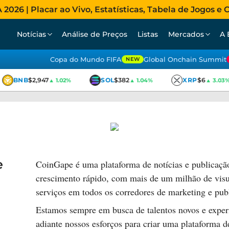
026 | Placar ao Vivo, Estatísticas, Tabela de Jogos e C
Notícias
Análise de Preços
Listas
Mercados
A 
Copa do Mundo FIFA
Global Onchain Summit
NEW
BNB
$2,947
SOL
$382
XRP
$6
▲ 1.02%
▲ 1.04%
▲ 3.03%
e
CoinGape é uma plataforma de notícias e publicaçã
crescimento rápido, com mais de um milhão de visua
serviços em todos os corredores de marketing e pub
Estamos sempre em busca de talentos novos e experie
adiante nossos esforços para criar uma plataforma d