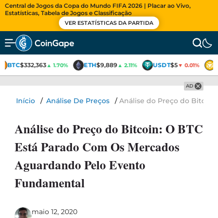
Central de Jogos da Copa do Mundo FIFA 2026 | Placar ao Vivo,
Estatísticas, Tabela de Jogos e Classificação
VER ESTATÍSTICAS DA PARTIDA
BTC
$332,363
ETH
$9,889
USDT
$5
▲ 1.70%
▲ 2.11%
▼ 0.01%
AD
Início
/
Análise De Preços
/
Análise do Preço do Bitco
Análise do Preço do Bitcoin: O BTC
Está Parado Com Os Mercados
Aguardando Pelo Evento
Fundamental
maio 12, 2020