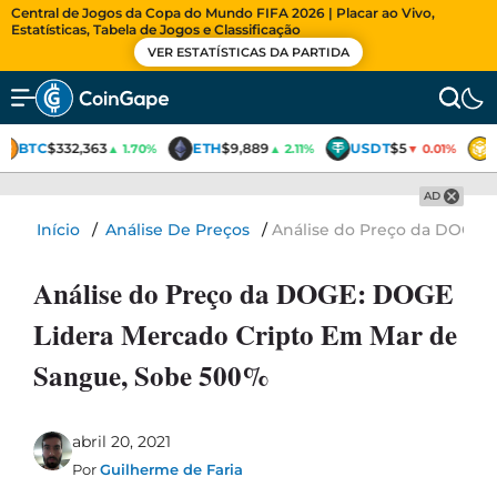
Central de Jogos da Copa do Mundo FIFA 2026 | Placar ao Vivo,
Estatísticas, Tabela de Jogos e Classificação
VER ESTATÍSTICAS DA PARTIDA
BTC
$332,363
ETH
$9,889
USDT
$5
▲ 1.70%
▲ 2.11%
▼ 0.01%
AD
Início
/
Análise De Preços
/
Análise do Preço da DOGE:
Análise do Preço da DOGE: DOGE
Lidera Mercado Cripto Em Mar de
Sangue, Sobe 500%
abril 20, 2021
Por
Guilherme de Faria