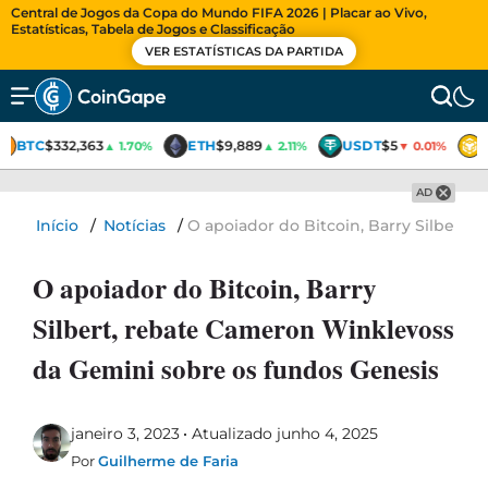
Central de Jogos da Copa do Mundo FIFA 2026 | Placar ao Vivo,
Estatísticas, Tabela de Jogos e Classificação
VER ESTATÍSTICAS DA PARTIDA
BTC
$332,363
ETH
$9,889
USDT
$5
▲ 1.70%
▲ 2.11%
▼ 0.01%
AD
Início
/
Notícias
/
O apoiador do Bitcoin, Barry Silbert
O apoiador do Bitcoin, Barry
Silbert, rebate Cameron Winklevoss
da Gemini sobre os fundos Genesis
janeiro 3, 2023
Atualizado junho 4, 2025
Por
Guilherme de Faria