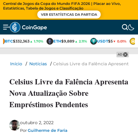
Central de Jogos da Copa do Mundo FIFA 2026 | Placar ao Vivo,
Estatísticas, Tabela de Jogos e Classificação
VER ESTATÍSTICAS DA PARTIDA
BTC
$332,363
ETH
$9,889
USDT
$5
▲ 1.70%
▲ 2.11%
▼ 0.01%
AD
Início
/
Notícias
/
Celsius Livre da Falência Apresenta 
Celsius Livre da Falência Apresenta
Nova Atualização Sobre
Empréstimos Pendentes
outubro 2, 2022
Por
Guilherme de Faria