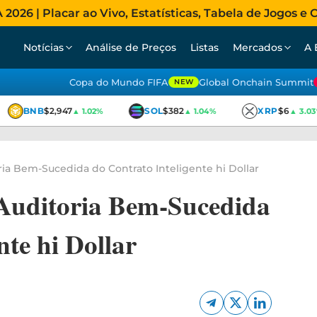
026 | Placar ao Vivo, Estatísticas, Tabela de Jogos e C
Notícias
Análise de Preços
Listas
Mercados
A 
Copa do Mundo FIFA
Global Onchain Summit
NEW
BNB
$2,947
SOL
$382
XRP
$6
▲ 1.02%
▲ 1.04%
▲ 3.03%
ria Bem-Sucedida do Contrato Inteligente hi Dollar
 Auditoria Bem-Sucedida
nte hi Dollar