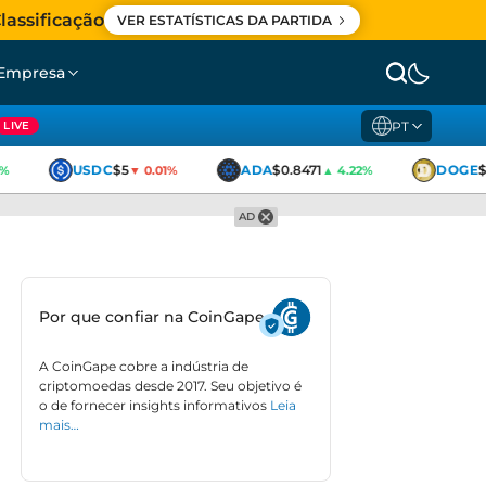
lassificação
VER ESTATÍSTICAS DA PARTIDA
Empresa
PT
LIVE
USDC
$5
ADA
$0.8471
DOGE
$0
▼ 0.01%
▲ 4.22%
AD
Por que confiar na CoinGape
A CoinGape cobre a indústria de
criptomoedas desde 2017. Seu objetivo é
o de fornecer insights informativos
Leia
mais…