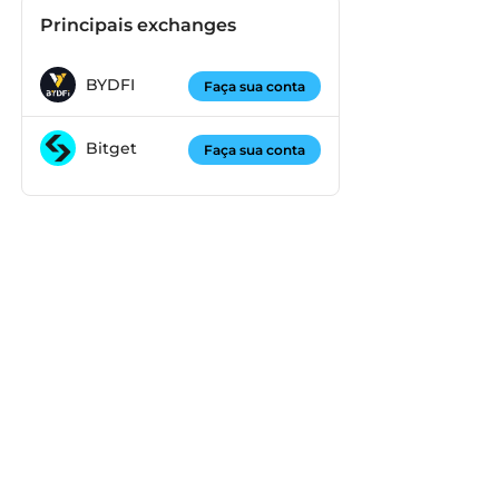
Principais exchanges
BYDFI
Faça sua conta
Bitget
Faça sua conta