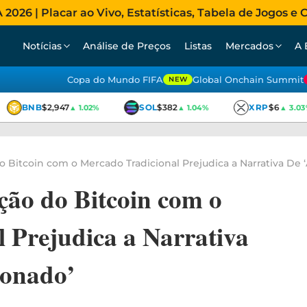
026 | Placar ao Vivo, Estatísticas, Tabela de Jogos e C
Notícias
Análise de Preços
Listas
Mercados
A 
Copa do Mundo FIFA
Global Onchain Summit
NEW
BNB
$2,947
SOL
$382
XRP
$6
▲ 1.02%
▲ 1.04%
▲ 3.03%
o Bitcoin com o Mercado Tradicional Prejudica a Narrativa De 
ção do Bitcoin com o
 Prejudica a Narrativa
ionado’