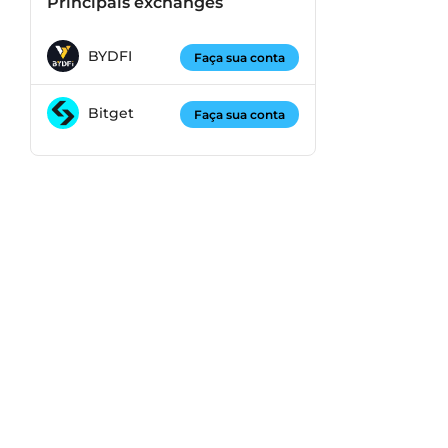
Principais exchanges
BYDFI
Faça sua conta
Bitget
Faça sua conta