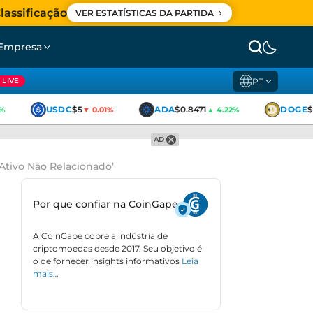
lassificação
VER ESTATÍSTICAS DA PARTIDA
Empresa
PT
LIVE
USDC
$5
ADA
$0.8471
DOGE
$0
▼ 0.01%
▲ 4.22%
AD
‘Ativo Não Relacionado’
Por que confiar na CoinGape
A CoinGape cobre a indústria de
criptomoedas desde 2017. Seu objetivo é
o de fornecer insights informativos
Leia
mais…