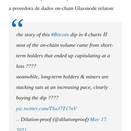
a provedora de dados on-chain Glassnode relatou:
#Bitcoin
he story of this
dip in 4 charts ⛓️
T
ost of the on-chain volume came from short-
M
term holders that ended up capitulating at a
loss ????
eanwhile, long-term holders & miners are
M
stacking sats at an increasing pace, clearly
buying the dip ????
pic.twitter.com/TSa37T17nV
May 17,
Dilution-proof (@dilutionproof)
—
2021