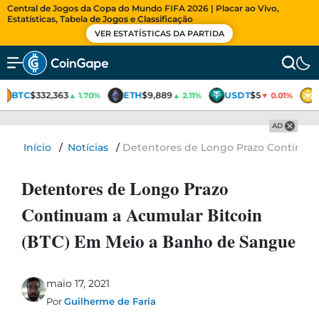
Central de Jogos da Copa do Mundo FIFA 2026 | Placar ao Vivo,
Estatísticas, Tabela de Jogos e Classificação
VER ESTATÍSTICAS DA PARTIDA
BTC
$332,363
ETH
$9,889
USDT
$5
▲ 1.70%
▲ 2.11%
▼ 0.01%
AD
Início
/
Notícias
/
Detentores de Longo Prazo Continua
Detentores de Longo Prazo
Continuam a Acumular Bitcoin
(BTC) Em Meio a Banho de Sangue
maio 17, 2021
Por
Guilherme de Faria