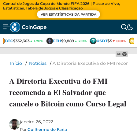
Central de Jogos da Copa do Mundo FIFA 2026 | Placar ao Vivo,
Estatísticas, Tabela de Jogos e Classificação
VER ESTATÍSTICAS DA PARTIDA
BTC
$332,363
ETH
$9,889
USDT
$5
▲ 1.70%
▲ 2.11%
▼ 0.01%
AD
Início
/
Notícias
/
A Diretoria Executiva do FMI recomen
A Diretoria Executiva do FMI
recomenda a El Salvador que
cancele o Bitcoin como Curso Legal
janeiro 26, 2022
Por
Guilherme de Faria