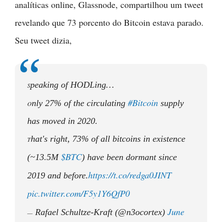
analíticas online, Glassnode, compartilhou um tweet
revelando que 73 porcento do Bitcoin estava parado.
Seu tweet dizia,
peaking of HODLing…
S
#Bitcoin
nly 27% of the circulating
supply
O
has moved in 2020.
hat's right, 73% of all bitcoins in existence
T
$BTC
(~13.5M
) have been dormant since
https://t.co/redga0JINT
2019 and before.
pic.twitter.com/F5y1Y6QfP0
June
Rafael Schultze-Kraft (@n3ocortex)
—