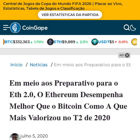
Central de Jogos da Copa do Mundo FIFA 2026 | Placar ao Vivo,
Estatísticas, Tabela de Jogos e Classificação
VER ESTATÍSTICAS DA PARTIDA
BTC
$332,363
ETH
$9,889
USDT
$5
▲ 1.70%
▲ 2.11%
▼ 0.01%
AD
Início
/
Notícias
/
Em meio aos Preparativo para o Eth 
Em meio aos Preparativo para o
Eth 2.0, O Ethereum Desempenha
Melhor Que o Bitcoin Como A Que
Mais Valorizou no T2 de 2020
julho 5, 2020