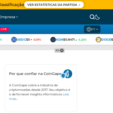
lassificação
VER ESTATÍSTICAS DA PARTIDA
Empresa
PT
LIVE
USDC
$5
ADA
$0.8471
DOGE
$0
▼ 0.01%
▲ 4.22%
AD
Por que confiar na CoinGape
A CoinGape cobre a indústria de
criptomoedas desde 2017. Seu objetivo é
o de fornecer insights informativos
Leia
mais…