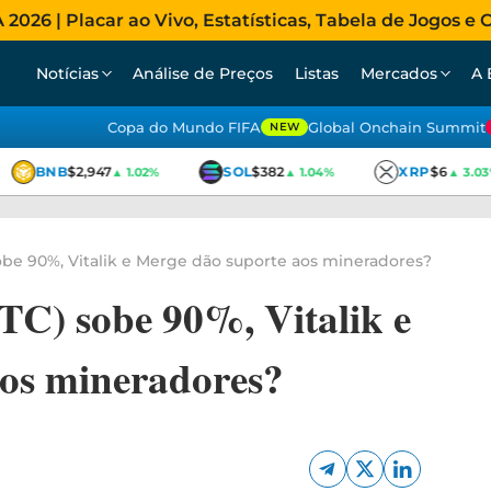
026 | Placar ao Vivo, Estatísticas, Tabela de Jogos e C
Notícias
Análise de Preços
Listas
Mercados
A 
Copa do Mundo FIFA
Global Onchain Summit
NEW
BNB
$2,947
SOL
$382
XRP
$6
▲ 1.02%
▲ 1.04%
▲ 3.03%
obe 90%, Vitalik e Merge dão suporte aos mineradores?
TC) sobe 90%, Vitalik e
aos mineradores?