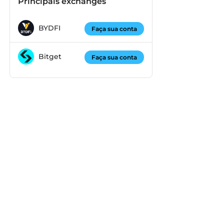
Principais exchanges
BYDFI
Faça sua conta
Bitget
Faça sua conta