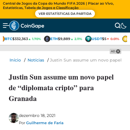
Central de Jogos da Copa do Mundo FIFA 2026 | Placar ao Vivo,
Estatísticas, Tabela de Jogos e Classificação
VER ESTATÍSTICAS DA PARTIDA
BTC
$332,363
ETH
$9,889
USDT
$5
▲ 1.70%
▲ 2.11%
▼ 0.01%
AD
Início
/
Notícias
/
Justin Sun assume um novo papel de “
Justin Sun assume um novo papel
de “diplomata cripto” para
Granada
dezembro 18, 2021
Por
Guilherme de Faria