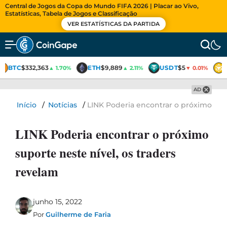
Central de Jogos da Copa do Mundo FIFA 2026 | Placar ao Vivo,
Estatísticas, Tabela de Jogos e Classificação
VER ESTATÍSTICAS DA PARTIDA
BTC
$332,363
ETH
$9,889
USDT
$5
▲ 1.70%
▲ 2.11%
▼ 0.01%
AD
Início
/
Notícias
/
LINK Poderia encontrar o próximo supo
LINK Poderia encontrar o próximo
suporte neste nível, os traders
revelam
junho 15, 2022
Por
Guilherme de Faria