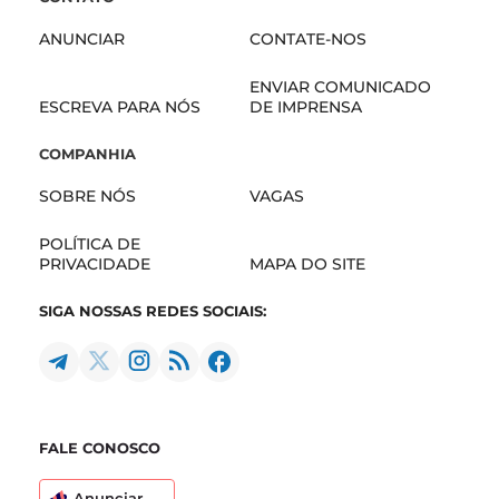
ANUNCIAR
CONTATE-NOS
ENVIAR COMUNICADO
ESCREVA PARA NÓS
DE IMPRENSA
COMPANHIA
SOBRE NÓS
VAGAS
POLÍTICA DE
PRIVACIDADE
MAPA DO SITE
SIGA NOSSAS REDES SOCIAIS:
FALE CONOSCO
Anunciar