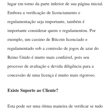
lugar em torno da parte inferior de sua página inicial.
Embora a verificação de licenciamento e
regulamentação seja importante, também é
importante considerar quem o regulamentou. Por
exemplo, um cassino de Bitcoin licenciado e
regulamentado sob a comissão de jogos de azar do
Reino Unido é muito mais confiável, pois seu
processo de avaliação e devida diligência para a
concessão de uma licença é muito mais rigoroso.
Existe Suporte ao Cliente?
Esta pode ser uma ótima maneira de verificar se tudo