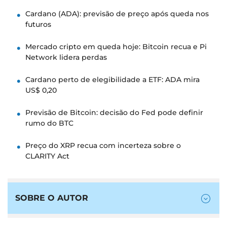
Cardano (ADA): previsão de preço após queda nos
futuros
Mercado cripto em queda hoje: Bitcoin recua e Pi
Network lidera perdas
Cardano perto de elegibilidade a ETF: ADA mira
US$ 0,20
Previsão de Bitcoin: decisão do Fed pode definir
rumo do BTC
Preço do XRP recua com incerteza sobre o
CLARITY Act
SOBRE O AUTOR