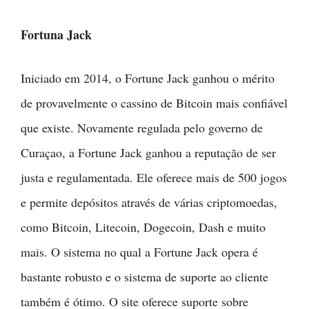
Fortuna Jack
Iniciado em 2014, o Fortune Jack ganhou o mérito
de provavelmente o cassino de Bitcoin mais confiável
que existe. Novamente regulada pelo governo de
Curaçao, a Fortune Jack ganhou a reputação de ser
justa e regulamentada. Ele oferece mais de 500 jogos
e permite depósitos através de várias criptomoedas,
como Bitcoin, Litecoin, Dogecoin, Dash e muito
mais. O sistema no qual a Fortune Jack opera é
bastante robusto e o sistema de suporte ao cliente
também é ótimo. O site oferece suporte sobre