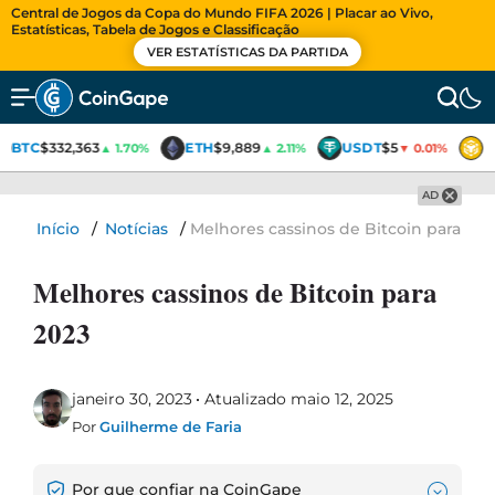
Central de Jogos da Copa do Mundo FIFA 2026 | Placar ao Vivo,
Estatísticas, Tabela de Jogos e Classificação
VER ESTATÍSTICAS DA PARTIDA
BTC
$332,363
ETH
$9,889
USDT
$5
B
▲ 1.70%
▲ 2.11%
▼ 0.01%
AD
Início
/
Notícias
/
Melhores cassinos de Bitcoin para 202
Melhores cassinos de Bitcoin para
2023
janeiro 30, 2023
Atualizado maio 12, 2025
Por
Guilherme de Faria
Por que confiar na CoinGape