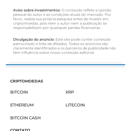
Aviso sobre investimentos:
O conteúdo reflete a opinião
pessoal do autor e as condições atuais do mercado. Por
favor, realize sua própria pesquisa antes de investir em
criptomoedas, pois nem o autor nem a publicação se
responsabilizam por quaisquer perdas financeiras.
Divulgação do anúncio:
Este site pode conter conteúdo
patrocinado e links de afiliados. Todos os anúncios são
claramente identificados e os parceiros de publicidade não
têm influência sobre nosso conteúdo editorial.
CRIPTOMOEDAS
BITCOIN
XRP
ETHEREUM
LITECOIN
BITCOIN CASH
CONTATO