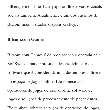
bilhetagem on-line, bate-papo on-line e vários canais
sociais também. Atualmente, é um dos cassinos de
Bitcoin mais visitados disponíveis hoje.
Bitcoin.com Games
Bitcoin.com Games é de propriedade e operada pela
SoftSwiss, uma empresa de desenvolvimento de
software que é considerada uma das empresas líderes
no espaço de jogos online. Ele fornece aos
operadores de jogos de azar on-line software de
jogos e soluções de processamento de pagamentos.
Ele também oferece serviços de operações de jogos,