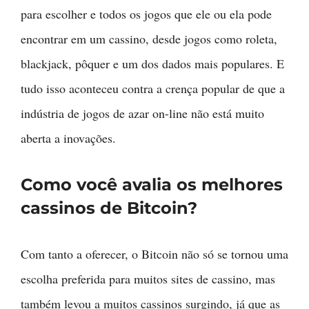
para escolher e todos os jogos que ele ou ela pode
encontrar em um cassino, desde jogos como roleta,
blackjack, pôquer e um dos dados mais populares. E
tudo isso aconteceu contra a crença popular de que a
indústria de jogos de azar on-line não está muito
aberta a inovações.
Como você avalia os melhores
cassinos de Bitcoin?
Com tanto a oferecer, o Bitcoin não só se tornou uma
escolha preferida para muitos sites de cassino, mas
também levou a muitos cassinos surgindo, já que as