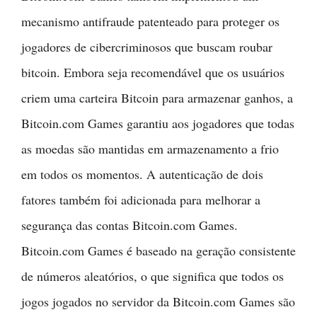
mecanismo antifraude patenteado para proteger os
jogadores de cibercriminosos que buscam roubar
bitcoin. Embora seja recomendável que os usuários
criem uma carteira Bitcoin para armazenar ganhos, a
Bitcoin.com Games garantiu aos jogadores que todas
as moedas são mantidas em armazenamento a frio
em todos os momentos. A autenticação de dois
fatores também foi adicionada para melhorar a
segurança das contas Bitcoin.com Games.
Bitcoin.com Games é baseado na geração consistente
de números aleatórios, o que significa que todos os
jogos jogados no servidor da Bitcoin.com Games são