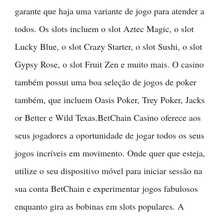
garante que haja uma variante de jogo para atender a
todos. Os slots incluem o slot Aztec Magic, o slot
Lucky Blue, o slot Crazy Starter, o slot Sushi, o slot
Gypsy Rose, o slot Fruit Zen e muito mais. O casino
também possui uma boa seleção de jogos de poker
também, que incluem Oasis Poker, Trey Poker, Jacks
or Better e Wild Texas.BetChain Casino oferece aos
seus jogadores a oportunidade de jogar todos os seus
jogos incríveis em movimento. Onde quer que esteja,
utilize o seu dispositivo móvel para iniciar sessão na
sua conta BetChain e experimentar jogos fabulosos
enquanto gira as bobinas em slots populares. A