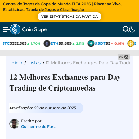
Central de Jogos da Copa do Mundo FIFA 2026 | Placar ao Vivo,
Estatísticas, Tabela de Jogos e Classificação
VER ESTATÍSTICAS DA PARTIDA
BTC
$332,363
ETH
$9,889
USDT
$5
B
▲ 1.70%
▲ 2.11%
▼ 0.01%
AD
Início
/
Listas
/
12 Melhores Exchanges Para Day Trading
12 Melhores Exchanges para Day
Trading de Criptomoedas
Atualização: 09 de outubro de 2025
Escrito por
Guilherme de Faria