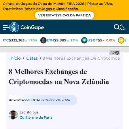
Central de Jogos da Copa do Mundo FIFA 2026 | Placar ao Vivo,
Estatísticas, Tabela de Jogos e Classificação
VER ESTATÍSTICAS DA PARTIDA
BTC
$332,363
ETH
$9,889
USDT
$5
BN
▲ 1.70%
▲ 2.11%
▼ 0.01%
AD
Início
/
Listas
/
8 Melhores Exchanges De Criptomoedas 
8 Melhores Exchanges de
Criptomoedas na Nova Zelândia
Atualização: 01 de outubro de 2024
Escrito por
Guilherme de Faria