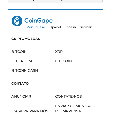
apresentá-las como fatos em vez de
uma opinião. Escritores e repórteres da
CoinGape contribuíram para este artigo.
Portuguese
Español
English
German
CRIPTOMOEDAS
BITCOIN
XRP
ETHEREUM
LITECOIN
BITCOIN CASH
CONTATO
ANUNCIAR
CONTATE-NOS
ENVIAR COMUNICADO
ESCREVA PARA NÓS
DE IMPRENSA