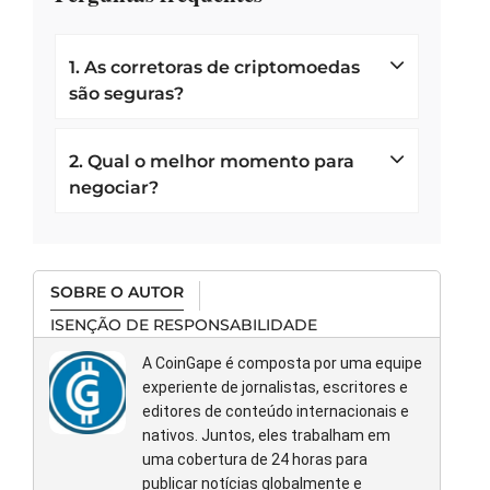
1. As corretoras de criptomoedas
são seguras?
As corretoras de criptomoedas de primeira linha
implementam medidas de segurança rigorosas,
2. Qual o melhor momento para
tornando-as geralmente seguras. No entanto, os
negociar?
usuários devem priorizar recursos de segurança
O melhor momento para negociar depende das
adicionais, como autenticação de dois fatores.
condições do mercado e preferências pessoais.
Muitos traders preferem horas de mercado ativas
SOBRE O AUTOR
para aumentar a liquidez.
ISENÇÃO DE RESPONSABILIDADE
A CoinGape é composta por uma equipe
experiente de jornalistas, escritores e
editores de conteúdo internacionais e
nativos. Juntos, eles trabalham em
uma cobertura de 24 horas para
publicar notícias globalmente e