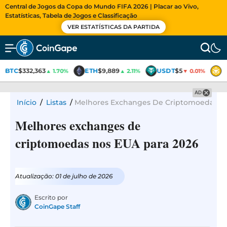
Central de Jogos da Copa do Mundo FIFA 2026 | Placar ao Vivo,
Estatísticas, Tabela de Jogos e Classificação
VER ESTATÍSTICAS DA PARTIDA
BTC
$332,363
ETH
$9,889
USDT
$5
B
▲ 1.70%
▲ 2.11%
▼ 0.01%
AD
Início
/
Listas
/
Melhores Exchanges De Criptomoedas No
Melhores exchanges de
criptomoedas nos EUA para 2026
Atualização: 01 de julho de 2026
Escrito por
CoinGape Staff