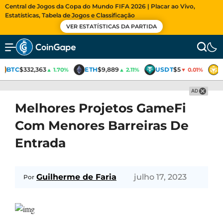
Central de Jogos da Copa do Mundo FIFA 2026 | Placar ao Vivo,
Estatísticas, Tabela de Jogos e Classificação
VER ESTATÍSTICAS DA PARTIDA
BTC
$332,363
ETH
$9,889
USDT
$5
B
▲ 1.70%
▲ 2.11%
▼ 0.01%
AD
Melhores Projetos GameFi
Com Menores Barreiras De
Entrada
Guilherme de Faria
julho 17, 2023
Por