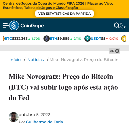
Central de Jogos da Copa do Mundo FIFA 2026 | Placar ao Vivo,
Estatísticas, Tabela de Jogos e Classificação
VER ESTATÍSTICAS DA PARTIDA
BTC
$332,363
ETH
$9,889
USDT
$5
▲ 1.70%
▲ 2.11%
▼ 0.01%
AD
Início
/
Notícias
/
Mike Novogratz: Preço do Bitcoin (BTC
Mike Novogratz: Preço do Bitcoin
(BTC) vai subir logo após esta ação
do Fed
outubro 5, 2022
Por
Guilherme de Faria