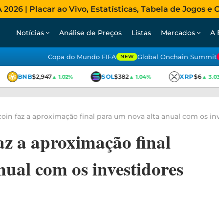
026 | Placar ao Vivo, Estatísticas, Tabela de Jogos e C
Notícias
Análise de Preços
Listas
Mercados
A 
Copa do Mundo FIFA
Global Onchain Summit
NEW
BNB
$2,947
SOL
$382
XRP
$6
▲ 1.02%
▲ 1.04%
▲ 3.03%
oin faz a aproximação final para um nova alta anual com os in
az a aproximação final
nual com os investidores