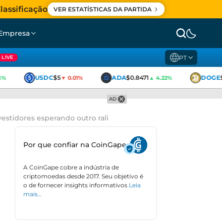
lassificação
VER ESTATÍSTICAS DA PARTIDA
Empresa
PT
LIVE
USDC
$5
ADA
$0.8471
DOGE
$0
▼ 0.01%
▲ 4.22%
AD
vestidores esperando outro rali
Por que confiar na CoinGape
A CoinGape cobre a indústria de
criptomoedas desde 2017. Seu objetivo é
o de fornecer insights informativos
Leia
mais…