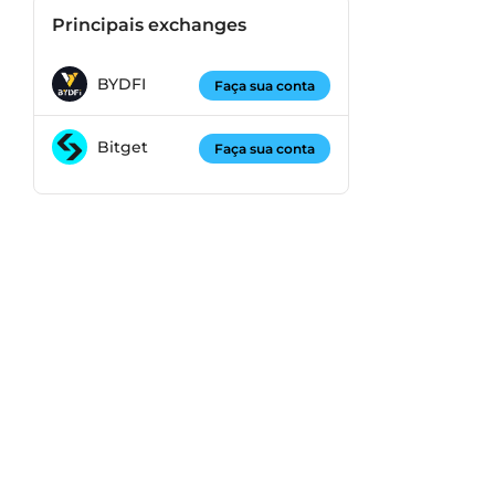
Principais exchanges
BYDFI
Faça sua conta
Bitget
Faça sua conta