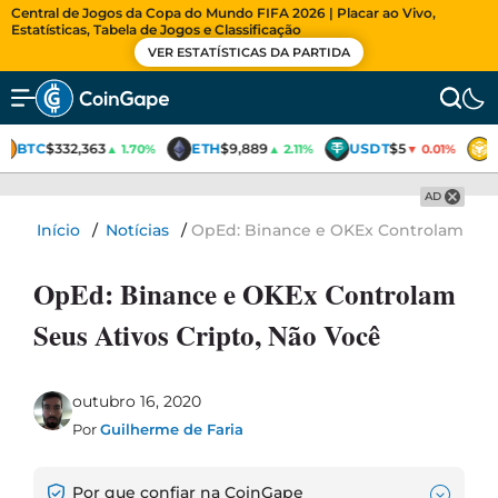
Central de Jogos da Copa do Mundo FIFA 2026 | Placar ao Vivo,
Estatísticas, Tabela de Jogos e Classificação
VER ESTATÍSTICAS DA PARTIDA
BTC
$332,363
ETH
$9,889
USDT
$5
▲ 1.70%
▲ 2.11%
▼ 0.01%
AD
Início
/
Notícias
/
OpEd: Binance e OKEx Controlam Seus
OpEd: Binance e OKEx Controlam
Seus Ativos Cripto, Não Você
outubro 16, 2020
Por
Guilherme de Faria
Por que confiar na CoinGape