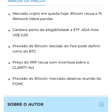
Cardano perto de elegibilidade a ETF: ADA mira
US$ 0,20
Previsão de Bitcoin: decisão do Fed pode definir
rumo do BTC
Preço do XRP recua com incerteza sobre o
CLARITY Act
Previsão do Bitcoin: mercado observa reunião do
FOMC
SOBRE O AUTOR
Aviso sobre investimentos:
O conteúdo reflete a opinião
pessoal do autor e as condições atuais do mercado. Por
favor, realize sua própria pesquisa antes de investir em