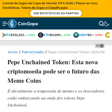
Central de Jogos da Copa do Mundo FIFA 2026 | Placar ao Vivo,
Estatísticas, Tabela de Jogos e Classificação
VER ESTATÍSTICAS DA PARTIDA
BTC
$332,363
ETH
$9,889
USDT
$5
▲ 1.70%
▲ 2.11%
▼ 0.01%
AD
Início
/
Patrocinado
/
Pepe Unchained Token: Esta Nova 
Pepe Unchained Token: Esta nova
criptomoeda pode ser o futuro das
Meme Coins
É oficialmente a temporada de memes e os investidores
estão embarcando na onda dos tokens Pepe
Unchained .