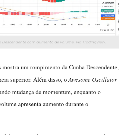
a Descendente com aumento de volume. Via TradingView.
as mostra um rompimento da Cunha Descendente,
ncia superior. Além disso, o
Awesome Oscillator
icando mudança de momentum, enquanto o
volume apresenta aumento durante o