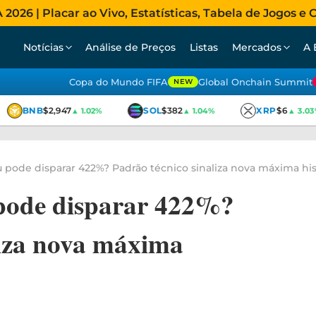
026 | Placar ao Vivo, Estatísticas, Tabela de Jogos e C
Notícias
Análise de Preços
Listas
Mercados
A 
Copa do Mundo FIFA
Global Onchain Summit
NEW
BNB
$2,947
SOL
$382
XRP
$6
▲ 1.02%
▲ 1.04%
▲ 3.03%
 pode disparar 422%? Padrão técnico sinaliza nova máxima his
 pode disparar 422%?
liza nova máxima