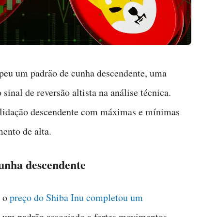
mpeu um padrão de cunha descendente, uma
nal de reversão altista na análise técnica.
olidação descendente com máximas e mínimas
ento de alta.
unha descendente
, o
preço do Shiba Inu completou um
, um padrão associado a fortes movimentos