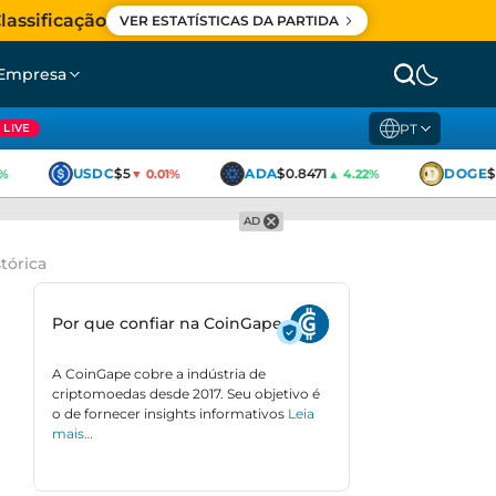
lassificação
VER ESTATÍSTICAS DA PARTIDA
Empresa
PT
LIVE
USDC
$5
ADA
$0.8471
DOGE
$0
▼ 0.01%
▲ 4.22%
AD
tórica
Por que confiar na CoinGape
A CoinGape cobre a indústria de
criptomoedas desde 2017. Seu objetivo é
o de fornecer insights informativos
Leia
mais…