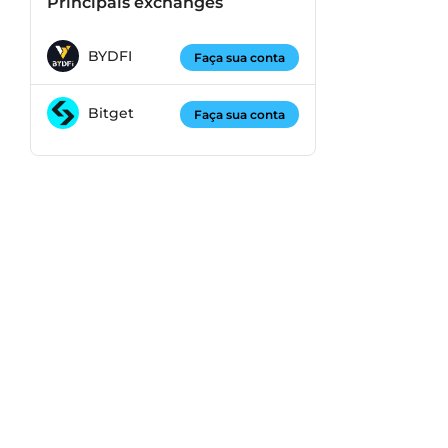
Principais exchanges
BYDFI
Faça sua conta
Bitget
Faça sua conta