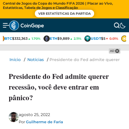
Central de Jogos da Copa do Mundo FIFA 2026 | Placar ao Vivo,
Estatísticas, Tabela de Jogos e Classificação
VER ESTATÍSTICAS DA PARTIDA
BTC
$332,363
ETH
$9,889
USDT
$5
▲ 1.70%
▲ 2.11%
▼ 0.01%
AD
Início
/
Notícias
/
Presidente do Fed admite querer rece
Presidente do Fed admite querer
recessão, você deve entrar em
pânico?
agosto 25, 2022
Por
Guilherme de Faria