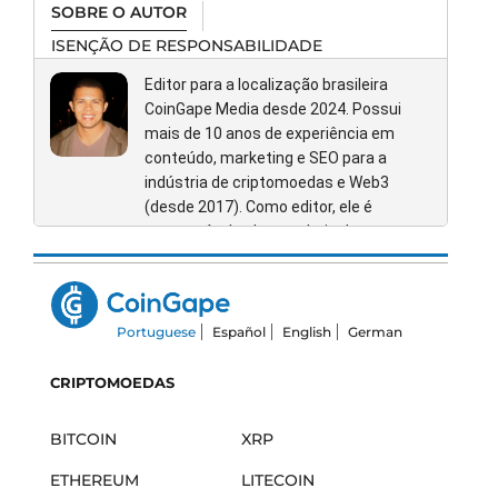
SOBRE O AUTOR
ISENÇÃO DE RESPONSABILIDADE
Editor para a localização brasileira
CoinGape Media desde 2024. Possui
mais de 10 anos de experiência em
conteúdo, marketing e SEO para a
indústria de criptomoedas e Web3
(desde 2017). Como editor, ele é
responsável pela curadoria dos
conteúdos publicados, sua revisão e
verificação. Anteriormente, contribuiu
como PR Associate para a extinta
ICOBox, atuando na elaboração de
Portuguese
Español
English
German
press releases de diversos projetos de
criptomoedas (ICOs) para o público
CRIPTOMOEDAS
brasileiro e internacional. Também
colaborou como Marketing Strategy
BITCOIN
XRP
Advisor para a PointPay nos estágios
iniciais da exchange, com foco em sua
ETHEREUM
LITECOIN