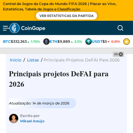
Central de Jogos da Copa do Mundo FIFA 2026 | Placar ao Vivo,
Estatísticas, Tabela de Jogos e Classificação
VER ESTATÍSTICAS DA PARTIDA
BTC
$332,363
ETH
$9,889
USDT
$5
B
▲ 1.70%
▲ 2.11%
▼ 0.01%
AD
Início
/
Listas
/
Principais Projetos DeFAI Para 2026
Principais projetos DeFAI para
2026
Atualização: 14 de março de 2026
Escrito por
Mikael Araújo