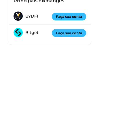
Principais exchanges
BYDFI
Faça sua conta
Bitget
Faça sua conta