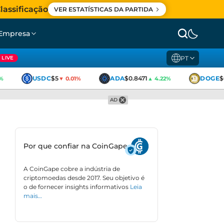
lassificação
VER ESTATÍSTICAS DA PARTIDA
Empresa
PT
LIVE
USDC
$5
ADA
$0.8471
DOGE
$0
▼ 0.01%
▲ 4.22%
AD
Por que confiar na CoinGape
A CoinGape cobre a indústria de
criptomoedas desde 2017. Seu objetivo é
o de fornecer insights informativos
Leia
mais…