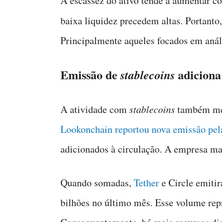
A escassez do ativo tende a aumentar c
baixa liquidez precedem altas. Portanto
Principalmente aqueles focados em análi
Emissão de
adiciona 
stablecoins
A atividade com
stablecoins
também mer
Lookonchain reportou nova emissão pel
adicionados à circulação. A empresa ma
Quando somadas,
Tether
e Circle emitir
bilhões no último mês. Esse volume repre