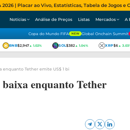
026 | Placar ao Vivo, Estatísticas, Tabela de Jogos e C
Notícias
Análise de Preços
Listas
Mercados
A 
Copa do Mundo FIFA
Global Onchain Summit
NEW
BNB
$2,947
SOL
$382
XRP
$6
▲ 1.02%
▲ 1.04%
▲ 3.03%
a enquanto Tether emite US$ 1 bi
 baixa enquanto Tether