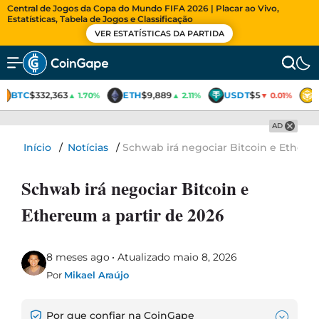
Central de Jogos da Copa do Mundo FIFA 2026 | Placar ao Vivo,
Estatísticas, Tabela de Jogos e Classificação
VER ESTATÍSTICAS DA PARTIDA
BTC
$332,363
ETH
$9,889
USDT
$5
▲ 1.70%
▲ 2.11%
▼ 0.01%
AD
Início
/
Notícias
/
Schwab irá negociar Bitcoin e Ethereu
Schwab irá negociar Bitcoin e
Ethereum a partir de 2026
8 meses ago
Atualizado maio 8, 2026
Por
Mikael Araújo
Por que confiar na CoinGape