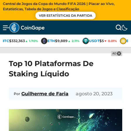
Central de Jogos da Copa do Mundo FIFA 2026 | Placar ao Vivo,
Estatísticas, Tabela de Jogos e Classificação
VER ESTATÍSTICAS DA PARTIDA
BTC
$332,363
ETH
$9,889
USDT
$5
BN
▲ 1.70%
▲ 2.11%
▼ 0.01%
AD
Top 10 Plataformas De
Staking Líquido
Guilherme de Faria
agosto 20, 2023
Por