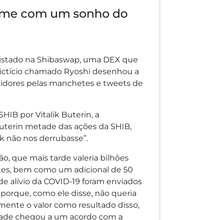
eme com um sonho do
listado na Shibaswap, uma DEX que
ictício chamado Ryoshi desenhou a
idores pelas manchetes e tweets de
IB por Vitalik Buterin, a
Buterin metade das ações da SHIB,
ik não nos derrubasse”.
, que mais tarde valeria bilhões
ntes, bem como um adicional de 50
de alívio da COVID-19 foram enviados
 porque, como ele disse, não queria
mente o valor como resultado disso,
dade chegou a um acordo com a