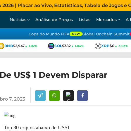
026 | Placar ao Vivo, Estatísticas, Tabela de Jogos e C
Notícias
Análise de Preços
Listas
Mercados
A 
Copa do Mundo FIFA
Global Onchain Summit
NEW
BNB
$2,947
SOL
$382
XRP
$6
▲ 1.02%
▲ 1.04%
▲ 3.03%
 De US$ 1 Devem Disparar
ro 7, 2023
Top 30 criptos abaixo de US$1