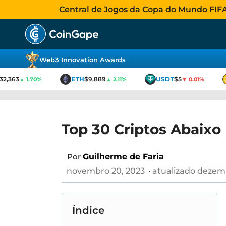
Central de Jogos da Copa do Mundo FIFA 2
Web3 Innovation Awards
2,363
ETH
$9,889
USDT
$5
▲ 1.70%
▲ 2.11%
▼ 0.01%
Top 30 Criptos Abaixo
Por
Guilherme de Faria
novembro 20, 2023
atualizado dezemb
Índice