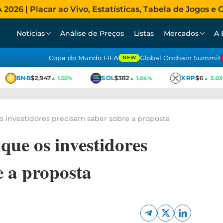
026 | Placar ao Vivo, Estatísticas, Tabela de Jogos e C
Notícias
Análise de Preços
Listas
Mercados
A 
Copa do Mundo FIFA
Global Onchain Summit
NEW
BNB
$2,947
SOL
$382
XRP
$6
▲ 1.02%
▲ 1.04%
▲ 3.03%
s investidores precisam saber sobre a proposta
que os investidores
e a proposta