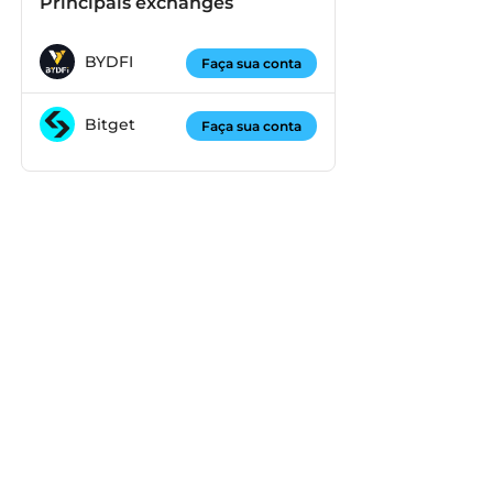
Principais exchanges
BYDFI
Faça sua conta
Bitget
Faça sua conta