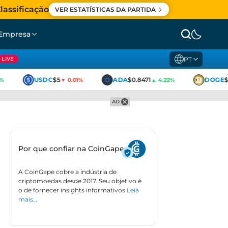
lassificação
VER ESTATÍSTICAS DA PARTIDA
Empresa
PT
LIVE
USDC
$5
ADA
$0.8471
DOGE
$0
▼ 0.01%
▲ 4.22%
AD
Por que confiar na CoinGape
A CoinGape cobre a indústria de
criptomoedas desde 2017. Seu objetivo é
o de fornecer insights informativos
Leia
mais…