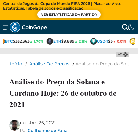
Central de Jogos da Copa do Mundo FIFA 2026 | Placar ao Vivo,
Estatísticas, Tabela de Jogos e Classificação
VER ESTATÍSTICAS DA PARTIDA
BTC
$332,363
ETH
$9,889
USDT
$5
▲ 1.70%
▲ 2.11%
▼ 0.01%
AD
Início
/
Análise De Preços
/
Análise do Preço da Solana 
Análise do Preço da Solana e
Cardano Hoje: 26 de outubro de
2021
outubro 26, 2021
Por
Guilherme de Faria