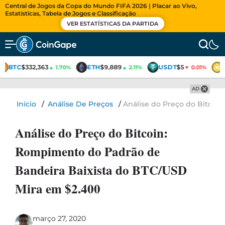
Central de Jogos da Copa do Mundo FIFA 2026 | Placar ao Vivo,
Estatísticas, Tabela de Jogos e Classificação
VER ESTATÍSTICAS DA PARTIDA
BTC
$332,363
ETH
$9,889
USDT
$5
▲ 1.70%
▲ 2.11%
▼ 0.01%
AD
Início
/
Análise De Preços
/
Análise do Preço do Bitcoi
Análise do Preço do Bitcoin:
Rompimento do Padrão de
Bandeira Baixista do BTC/USD
Mira em $2.400
março 27, 2020