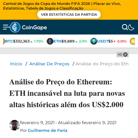
Central de Jogos da Copa do Mundo FIFA 2026 | Placar ao Vivo,
Estatísticas, Tabela de Jogos e Classificação
VER ESTATÍSTICAS DA PARTIDA
BTC
$332,363
ETH
$9,889
USDT
$5
▲ 1.70%
▲ 2.11%
▼ 0.01%
AD
Início
/
Análise De Preços
/
Análise do Preço do Ethereu
Análise do Preço do Ethereum:
ETH incansável na luta para novas
altas históricas além dos US$2.000
fevereiro 9, 2021
Atualizado fevereiro 9, 2021
Por
Guilherme de Faria